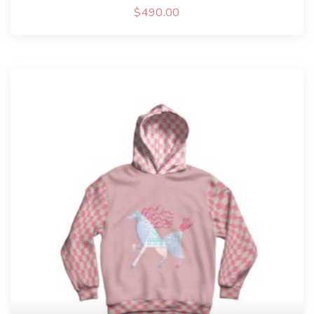
$
490.00