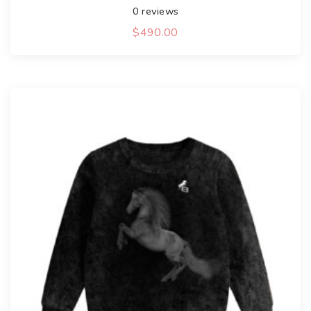
0
reviews
$
490.00