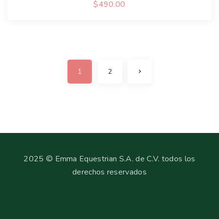
$
490.00
1
2
2025 © Emma Equestrian S.A. de C.V. todos los
derechos reservados