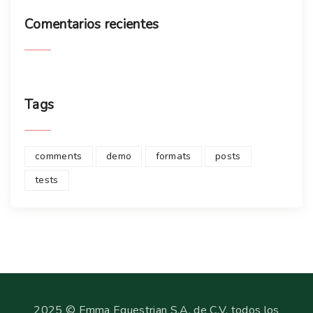
Comentarios
recientes
Tags
comments
demo
formats
posts
tests
2025 © Emma Equestrian S.A. de C.V. todos los