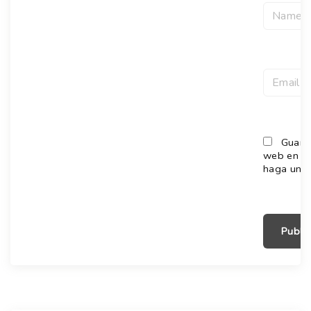
Guarda
web en es
haga un c