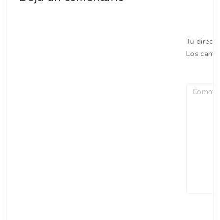
Tu direcc
Los camp