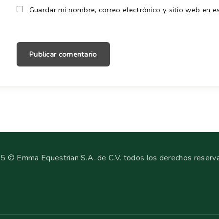
Guardar mi nombre, correo electrónico y sitio web en 
5 © Emma Equestrian S.A. de C.V. todos los derechos reserv