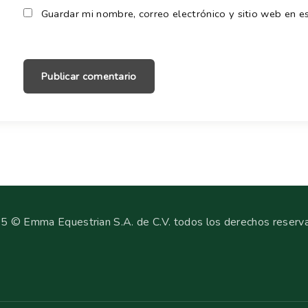
Guardar mi nombre, correo electrónico y sitio web en 
5 © Emma Equestrian S.A. de C.V. todos los derechos reserv