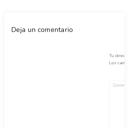
Deja un comentario
Tu direcc
Los camp