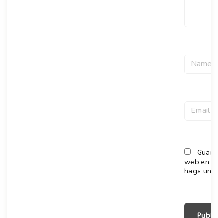
Guarda
web en es
haga un c